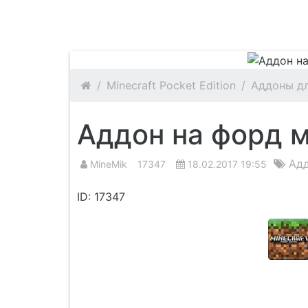
MineMik.Ru
Minecraft Pocket Edition
Аддоны дл
Аддон на форд м
Адд
MineMik
17347
18.02.2017 19:55
ID: 17347