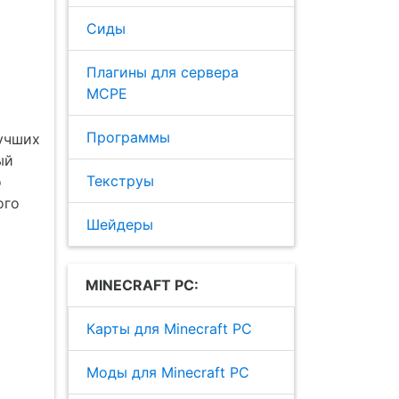
Сиды
Плагины для сервера
MCPE
Программы
лучших
ый
Текструы
о
ого
Шейдеры
MINECRAFT PC:
Карты для Minecraft PC
Моды для Minecraft PC