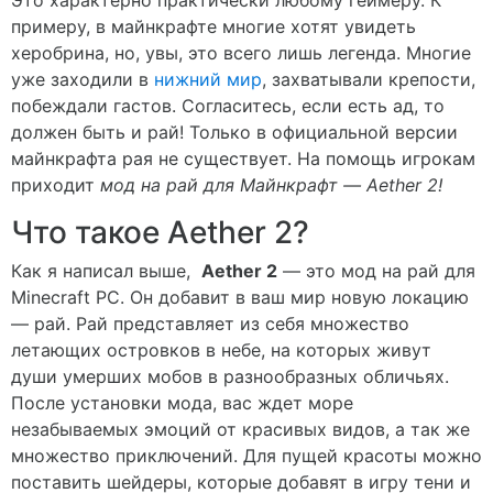
Это характерно практически любому геймеру. К
примеру, в майнкрафте многие хотят увидеть
херобрина, но, увы, это всего лишь легенда. Многие
уже заходили в
нижний мир
, захватывали крепости,
побеждали гастов. Согласитесь, если есть ад, то
должен быть и рай! Только в официальной версии
майнкрафта рая не существует. На помощь игрокам
приходит
мод на рай для Майнкрафт — Aether 2!
Что такое Aether 2?
Как я написал выше,
Aether 2
— это мод на рай для
Minecraft PC. Он добавит в ваш мир новую локацию
— рай. Рай представляет из себя множество
летающих островков в небе, на которых живут
души умерших мобов в разнообразных обличьях.
После установки мода, вас ждет море
незабываемых эмоций от красивых видов, а так же
множество приключений. Для пущей красоты можно
поставить шейдеры, которые добавят в игру тени и