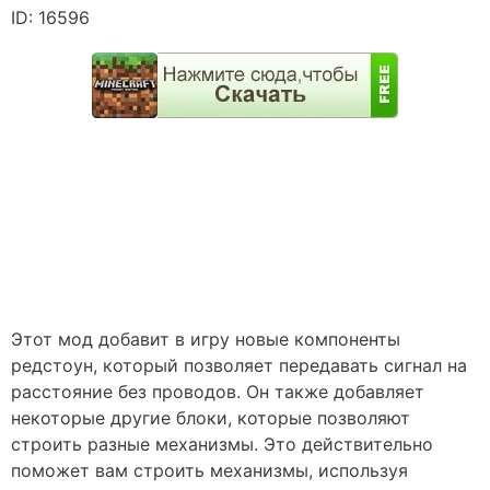
ID: 16596
Этот
мод
добавит
в
игру
новые
компоненты
редстоун
,
который
позволяет
передавать
сигнал
на
расстояние
без
проводов
.
Он
также
добавляет
некоторые
другие
блоки
,
которые
позволяют
строить
разные
механизмы
.
Это
действительно
поможет
вам
строить
механизмы
,
используя