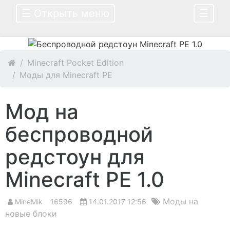
☰ Открыть меню
☰
Minecraft Pocket Edition
Моды для Minecraft PE
Мод на
беспроводной
редстоун для
Minecraft PE 1.0
Моды на
MineMik
16596
14.01.2017 12:56
новые блоки