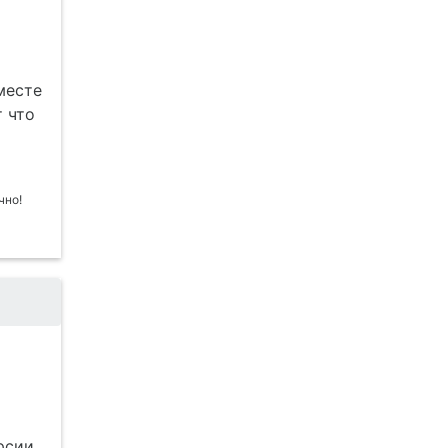
месте
т что
рсии