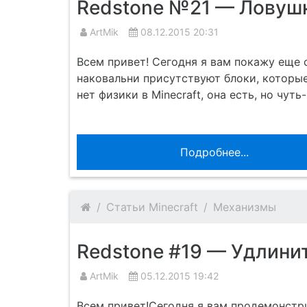
Redstone №21 — Ловуш
ArtMik
08.12.2015 20:31
Всем привет! Сегодня я вам покажу еще 
наковальни присутствуют блоки, которые
нет физики в Minecraft, она есть, но чут
Подробнее...
Статьи Minecraft
Механизмы
Redstone #19 — Удлинит
ArtMik
05.12.2015 19:42
Всем привет!Сегодня я вам продемонст