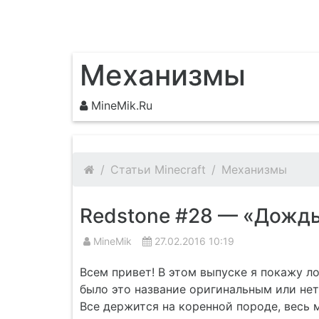
MineMik.Ru
Механизмы
MineMik.Ru
Статьи Minecraft
Механизмы
Redstone #28 — «Дожд
MineMik
27.02.2016 10:19
Всем привет! В этом выпуске я покажу л
было это название оригинальным или нет
Все держится на коренной породе, весь 