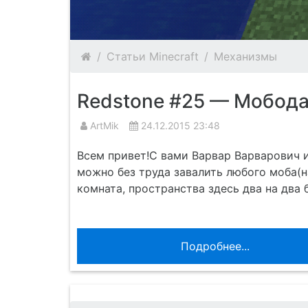
Статьи Minecraft
Механизмы
Redstone #25 — Мобод
ArtMik
24.12.2015 23:48
Всем привет!С вами Варвар Варварович 
можно без труда завалить любого моба(н
комната, пространства здесь два на два 
Подробнее...