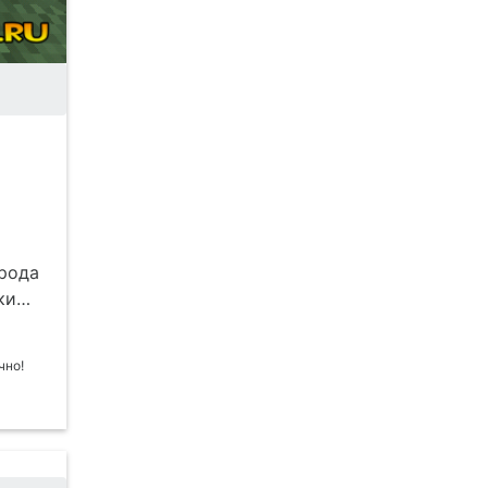
 рода
нки…