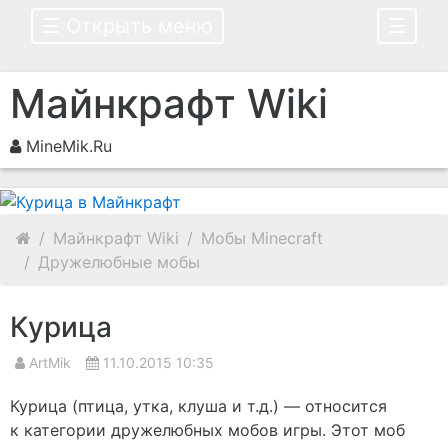
☰ Открыть меню
☰
Майнкрафт Wiki
MineMik.Ru
Майнкрафт Wiki
Мобы Minecraft
Дружелюбные мобы
Курица
ArtMik
11.10.2015 10:35
Курица (птица, утка, клуша и т.д.) — относится
к категории дружелюбных мобов игры. Этот моб