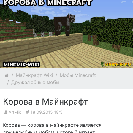
Майнкрафт Wiki
Мобы Minecraft
Дружелюбные мобы
Корова в Майнкрафт
ArtMik
18.09.2015 18:51
Корова — корова в майнкрафте является
дружелюбным мобом, который играет