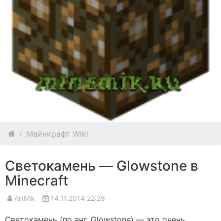
Майнкрафт Wiki
Светокамень — Glowstone в
Minecraft
ArtMik
14.11.2014 22:29
Светокамень (по анг. Glowstone) — это очень