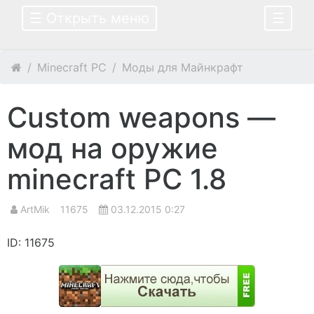
☰ Открыть меню
☰
Minecraft PC
Моды для Майнкрафт
Custom weapons —
мод на оружие
minecraft PC 1.8
ArtMik
11675
03.12.2015 0:27
ID: 11675