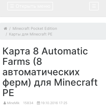
☰ Открыть меню
☰
Minecraft Pocket Edition
Карты для Minecraft PE
Карта 8 Automatic
Farms (8
автоматических
ферм) для Minecraft
PE
MineMik
15834
19.10.2016 17:25