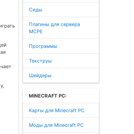
Сиды
Плагины для сервера
играть
MCPE
щей
Программы
шая
Текструы
ючает
Шейдеры
у,
MINECRAFT PC:
Карты для Minecraft PC
Моды для Minecraft PC