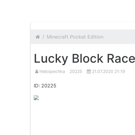
MineMik.Ru
Minecraft Pocket Edition
Lucky Block Rac
hlebopechka
20225
21.07.2020 21:19
ID: 20225