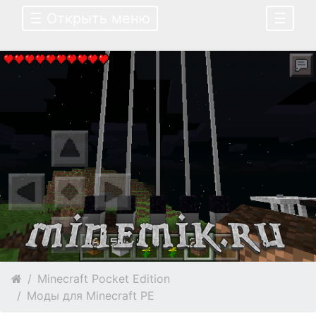
☰ Открыть меню
☰
Minecraft Pocket Edition
Моды для Minecraft PE