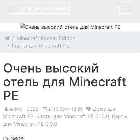
☰ Открыть меню
☰
Minecraft Pocket Edition
Карты для Minecraft PE
Очень высокий
отель для Minecraft
PE
Дома для
ArtMik
3608
21.10.2014 18:29
Minecraft PE
,
Карты для Minecraft PE 0.10.0
,
Карты
для Minecraft PE 0.9.0
ID: 3608