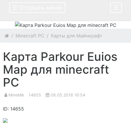
☰ Открыть меню
☰
Minecraft PC
Карты для Майнкрафт
Карта Parkour Euios
Map для minecraft
PC
MineMik
14655
08.05.2016 16:54
ID: 14655