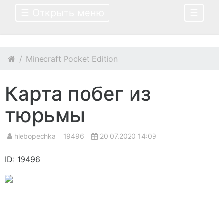
☰ Открыть меню
☰
Minecraft Pocket Edition
Карта побег из
тюрьмы
hlebopechka
19496
20.07.2020 14:09
ID: 19496