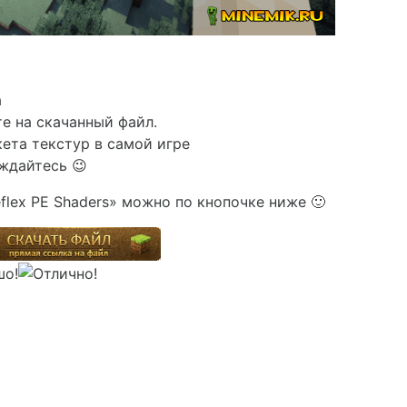
а
е на скачанный файл.
кета текстур в самой игре
аждайтесь 😉
lex PE Shaders» можно по кнопочке ниже 🙂