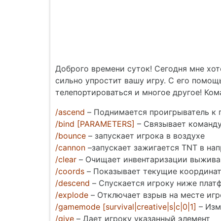
Доброго времени суток! Сегодня мне хо
сильно упростит вашу игру. С его помощ
телепортироваться и многое другое! Ком
/ascend
– Поднимается проигрыватель к 
/bind [PARAMETERS]
– Связывает команду
/bounce
– запускает игрока в воздухе
/cannon
–запускает зажигается TNT в нап
/clear
– Очищает инвентаризации выжива
/coords
– Показывает текущие координа
/descend
– Спускается игроку ниже пла
/explode
– Отключает взрыв на месте игр
/gamemode [survival|creative|s|c|0|1]
– Изм
/give
– Дает игроку указанный элемент