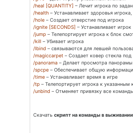
/heal [QUANTITY]
– Лечит игрока по зада
/health
– Устанавливает здоровья игрока,
/hole
– Создает отверстие под игрока
/ignite [SECONDS]
– Устанавливает игрок 
/jump
– Телепортирует игрока к блок смо
/kill
– Убивает игрока
/lbind
– связываются для левшей пользов
/magiccarpet
– Создает ковер стекла под
/panorama
– Делает просмотра панорамы
/spcpe
– Обеспечивает общую информац
/time
– Устанавливает время в игре
/tp
– Телепортирует игрока к указанным
/unbind
– Отменяет привязку все команды
Скачать
скрипт на команды в выживании 