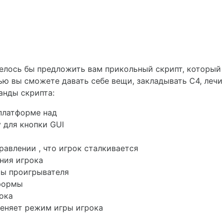
телось бы предложить вам прикольный скрипт, который
ью вы сможете давать себе вещи, закладывать C4, лечи
анды скрипта:
платформе над
 для кнопки GUI
равлении , что игрок сталкивается
ния игрока
ты проигрывателя
тформы
ока
еняет режим игры игрока