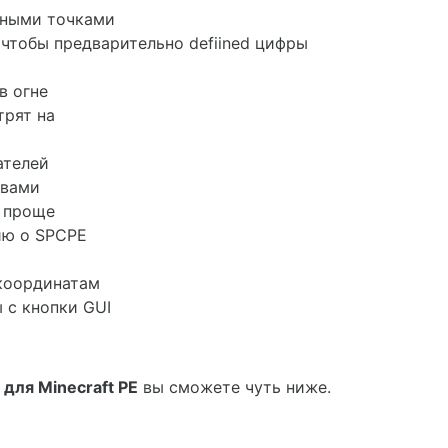
нными точками
 чтобы предварительно defiined цифры
в огне
трят на
ателей
 вами
 проще
ию о SPCPE
 координатам
 с кнопки GUI
для Minecraft PE
вы сможете чуть ниже.