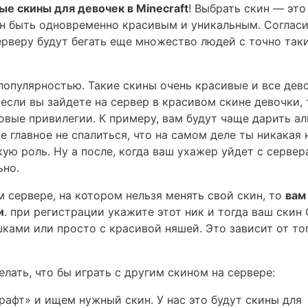
е скины для девочек в Minecraft
! Выбрать скин — это
ен быть одновременно красивым и уникальным. Согласи
серверу будут бегать еще множество людей с точно так
популярностью. Такие скины очень красивые и все дев
, если вы зайдете на сервер в красивом скине девочки, 
овые привилегии. К примеру, вам будут чаще дарить а
е главное не спалиться, что на самом деле ты никакая 
ую роль. Ну а после, когда ваш ухажер уйдет с сервер
ьно.
м сервере, на котором нельзя менять свой скин, то
вам
и
. при регистрации укажите этот ник и тогда ваш скин
ками или просто с красивой няшей. Это зависит от тог
лать, что бы играть с другим скином на сервере:
рафт» и ищем нужный скин. У нас это будут скины для