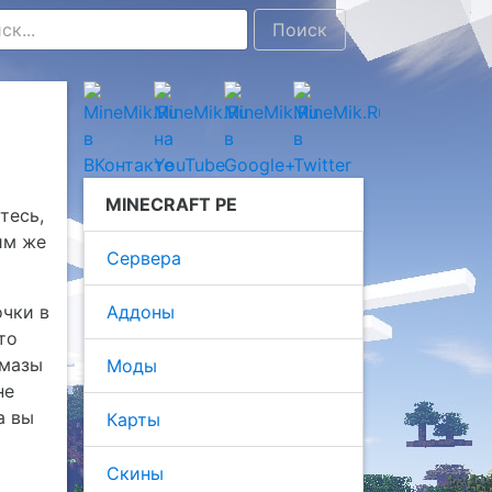
Поиск
MINECRAFT PE
тесь,
им же
Сервера
очки в
Аддоны
то
лмазы
Моды
не
а вы
Карты
Скины