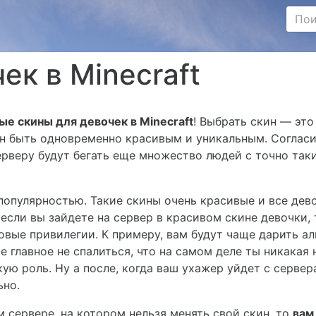
ек в Minecraft
е скины для девочек в Minecraft
! Выбрать скин — это
ен быть одновременно красивым и уникальным. Согласи
серверу будут бегать еще множество людей с точно так
популярностью. Такие скины очень красивые и все дев
, если вы зайдете на сервер в красивом скине девочки, 
овые привилегии. К примеру, вам будут чаще дарить а
е главное не спалиться, что на самом деле ты никакая 
ую роль. Ну а после, когда ваш ухажер уйдет с сервер
ьно.
м сервере, на котором нельзя менять свой скин, то
вам