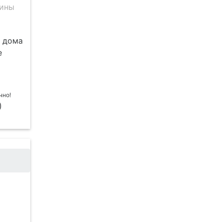
ины
я дома
е
)