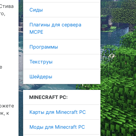
 Стива
Сиды
о,
Плагины для сервера
MCPE
Программы
Текструы
е
Шейдеры
MINECRAFT PC:
можете
Карты для Minecraft PC
к, к
Моды для Minecraft PC