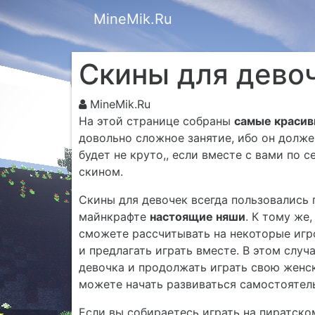
MineMik.Ru
Скины для девоч
MineMik.Ru
На этой странице собраны
самые красивы
довольно сложное занятие, ибо он долж
будет не круто,, если вместе с вами по 
скином.
Скины для девочек всегда пользовались 
майнкрафте
настоящие няши
. К тому же
сможете рассчитывать на некоторые игр
и предлагать играть вместе. В этом случа
девочка и продолжать играть свою женск
можете начать развиваться самостоятел
Если вы собираетесь играть на пиратско