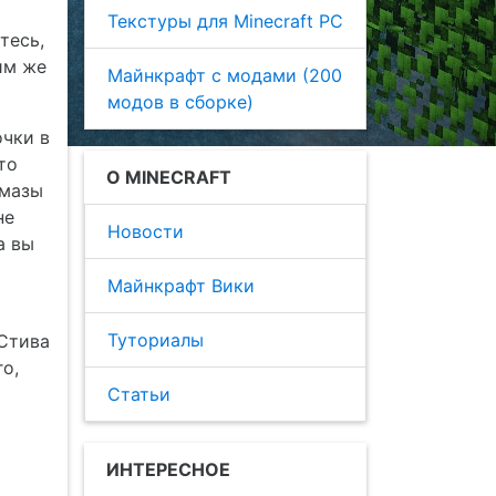
Текстуры для Minecraft PC
тесь,
им же
Майнкрафт с модами (200
модов в сборке)
очки в
то
О MINECRAFT
лмазы
не
Новости
а вы
Майнкрафт Вики
Туториалы
 Стива
о,
Статьи
ИНТЕРЕСНОЕ