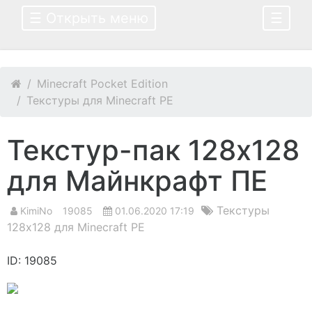
☰ Открыть меню
☰
Minecraft Pocket Edition
Текстуры для Minecraft PE
Текстур-пак 128х128
для Майнкрафт ПЕ
Текстуры
KimiNo
19085
01.06.2020 17:19
128х128 для Minecraft PE
ID: 19085